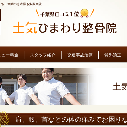
うち｜大網の患者様も多数来院
。
ニュー料金
スタッフ紹介
交通事故治療
骨盤矯正
土
肩、腰、首などの体の痛みでお困り