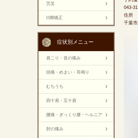
労災
043-31
住所
O脚矯正
千葉市
症状別メニュー
肩こり・首の痛み
頭痛・めまい・耳鳴り
むちうち
四十肩・五十肩
腰痛・ぎっくり腰・ヘルニア
肘の痛み