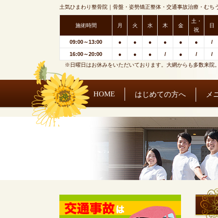
土気ひまわり整骨院｜骨盤・姿勢矯正整体・交通事故治療・むち
土・
施術時間
月
火
水
木
金
日
祝
09:00～13:00
●
●
●
●
●
●
/
16:00～20:00
●
●
●
/
●
/
/
※日曜日はお休みをいただいております。大網からも多数来院
HOME
はじめての方へ
メ