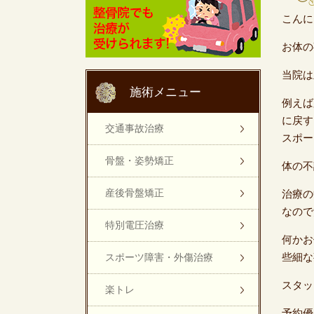
こんに
お体の
当院は
施術メニュー
例えば
に戻す
交通事故治療
スポー
骨盤・姿勢矯正
体の不
産後骨盤矯正
治療の
なので
特別電圧治療
何かお
些細な
スポーツ障害・外傷治療
スタッ
楽トレ
予約優