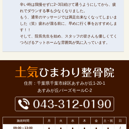
辛い時は我慢せずに2~3日続けて通うようにしてから、疲
れでダウンする事も少なくなりました。
もう、通常のマッサージでは満足出来なくなってしまいま
した（笑）疲れが溜る前に、早めに行く事をおすすめしま
す！！
そして、院長先生を始め、スタッフの皆さんも優しくてく
つろげるアットホームな雰囲気が気に入っています。
住所：千葉県千葉市緑区あすみが丘1-20-1
あすみが丘バーズモールC-2
施術時間
月
火
水
木
金
土・祝
日
09:00～13:00
●
●
●
●
●
●
/