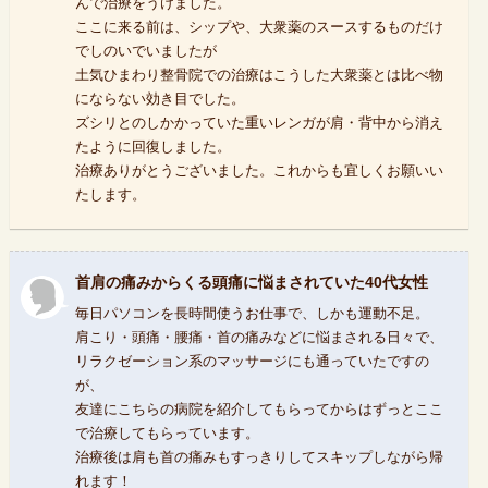
んで治療をうけました。
ここに来る前は、シップや、大衆薬のスースするものだけ
でしのいでいましたが
土気ひまわり整骨院での治療はこうした大衆薬とは比べ物
にならない効き目でした。
ズシリとのしかかっていた重いレンガが肩・背中から消え
たように回復しました。
治療ありがとうございました。これからも宜しくお願いい
たします。
首肩の痛みからくる頭痛に悩まされていた40代女性
毎日パソコンを長時間使うお仕事で、しかも運動不足。
肩こり・頭痛・腰痛・首の痛みなどに悩まされる日々で、
リラクゼーション系のマッサージにも通っていたですの
が、
友達にこちらの病院を紹介してもらってからはずっとここ
で治療してもらっています。
治療後は肩も首の痛みもすっきりしてスキップしながら帰
れます！