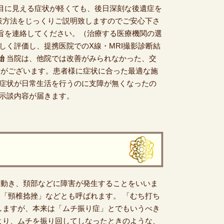
目に見える症状が軽くても、後日深刻な後遺症を
策方法をじっくりご説明致しますのでご安心下さ
旨を連絡してください。（治療する医療機関の選
しく評価し、提携医院でのX線・MRI撮影診断結
始
当院は、他院では改善がみられなかった、交
績がございます。患者様に症状に合った最適な施
症状が日常生活を行うのに支障が無くなったの
示談内容が届きます。
く動き、頚部などに障害が発生することをいいま
「頸椎捻挫」などとも呼ばれます。 「むち打ち
しますが、本来は「ムチ振り症」とでもいうべき
より、ムチを振り回してしなったときのような、