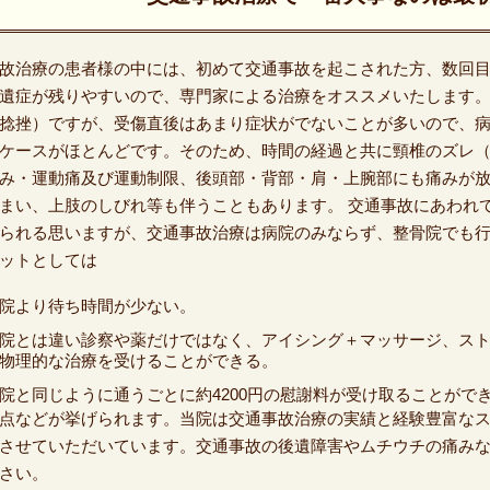
故治療の患者様の中には、初めて交通事故を起こされた方、数回
遺症が残りやすいので、専門家による治療をオススメいたします
捻挫）ですが、受傷直後はあまり症状がでないことが多いので、病
ケースがほとんどです。そのため、時間の経過と共に頸椎のズレ
み・運動痛及び運動制限、後頭部・背部・肩・上腕部にも痛みが
まい、上肢のしびれ等も伴うこともあります。 交通事故にあわれ
られる思いますが、交通事故治療は病院のみならず、整骨院でも
ットとしては
院より待ち時間が少ない。
院とは違い診察や薬だけではなく、アイシング＋マッサージ、スト
物理的な治療を受けることができる。
院と同じように通うごとに約4200円の慰謝料が受け取ることがで
点などが挙げられます。当院は交通事故治療の実績と経験豊富な
させていただいています。交通事故の後遺障害やムチウチの痛み
さい。