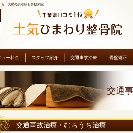
うち｜大網の患者様も多数来院
。
ニュー料金
スタッフ紹介
交通事故治療
骨盤矯正
交通
交通事故治療・むちうち治療