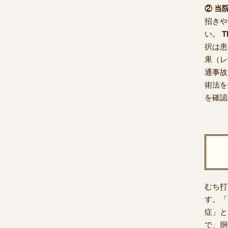
② 当
招きや
い。
T
択は患
果（レ
通事故
術法を
を確認
むち打
す。「
症」と
で、胴