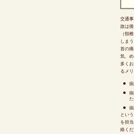
交通事
故は後
（頸椎
しまう
首の痛
気、め
多くお
るメリ
病
病
た
病
という
を担当
絡くだ