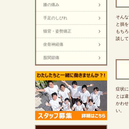
膝の痛み
そんな
手足のしびれ
と損を
猫背・姿勢矯正
もちろ
談して
坐骨神経痛
股関節痛
症状に
とは違
かわせ
い。