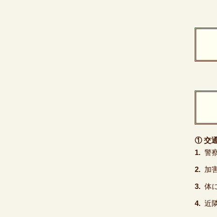
① 交
警
加
体
近