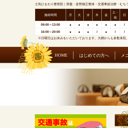
土気ひまわり整骨院｜骨盤・姿勢矯正整体・交通事故治療・むち
土・
施術時間
月
火
水
木
金
日
祝
09:00～13:00
●
●
●
●
●
●
/
16:00～20:00
●
●
●
/
●
/
/
※日曜日はお休みをいただいております。大網からも多数来院
HOME
はじめての方へ
メ