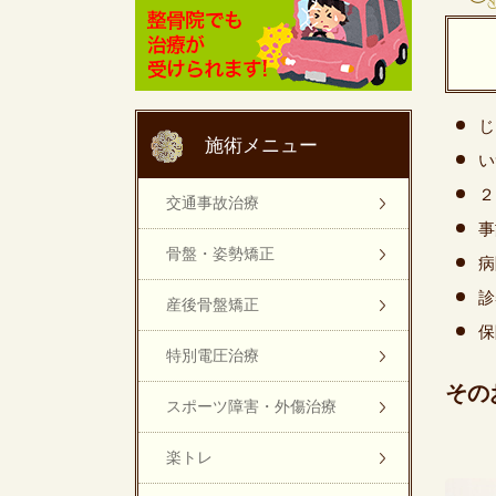
じ
施術メニュー
い
２
交通事故治療
事
骨盤・姿勢矯正
病
診
産後骨盤矯正
保
特別電圧治療
その
スポーツ障害・外傷治療
楽トレ