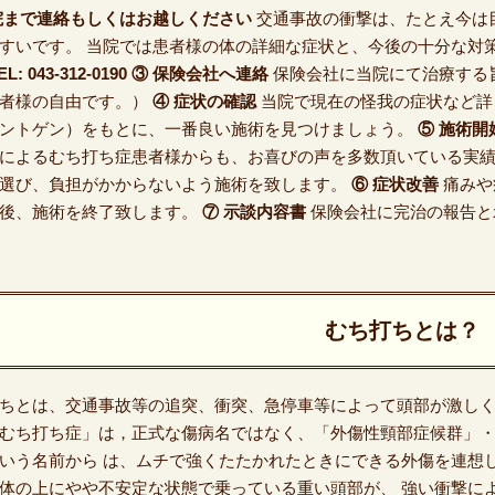
院まで連絡もしくはお越しください
交通事故の衝撃は、たとえ今は
すいです。 当院では患者様の体の詳細な症状と、今後の十分な対
EL: 043-312-0190
③ 保険会社へ連絡
保険会社に当院にて治療する
者様の自由です。）
④ 症状の確認
当院で現在の怪我の症状など詳
ントゲン）をもとに、一番良い施術を見つけましょう。
⑤ 施術開
によるむち打ち症患者様からも、お喜びの声を多数頂いている実
選び、負担がかからないよう施術を致します。
⑥ 症状改善
痛みや
後、施術を終了致します。
⑦ 示談内容書
保険会社に完治の報告と
むち打ちとは？
ちとは、交通事故等の追突、衝突、急停車等によって頭部が激し
むち打ち症」は，正式な傷病名ではなく、「外傷性頸部症候群」・
いう名前から は、ムチで強くたたかれたときにできる外傷を連想
体の上にやや不安定な状態で乗っている重い頭部が、 強い衝撃に