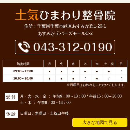
住所：千葉県千葉市緑区あすみが丘1-20-1
あすみが丘バーズモールC-2
施術時間
月
火
水
木
金
土・祝
日
09:00～13:00
●
●
●
●
●
●
/
16:00～20:00
●
●
●
/
●
/
/
※日曜日はお休みをいただいております。
月・火・水・金 ： 午前9：00～13：00 / 午後16：00～20:00
受付
土・木 ： 午前9：00～13：00
日曜日 / 木曜日・土祝日午後
休診
大きな地図で見る