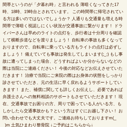
間帯というのが「夕暮れ時」と言われる 薄暗くなってきた17
時、18時、19時台とされています。 この時間帯に帰宅されてい
る方は多いのではないでしょうか？ 人通りも交通量も増える時
間帯で薄暗く視認しにくい状況が交通事故に繋がります！ ドラ
イバーさんは早めのライトの点灯を、歩行者は十分周りを確認
して横断歩道などを渡りましょう！ 自転車の事故も多くなって
おりますので、自転車に乗っている方もライトの点灯は必ずし
ましょう！ 備えていても事故は発生してしまいます(;_:) もし事
故に遭ってしまった場合、どうすればよいか分からないなどの
際は当院にご連絡ください！ 今後の対応などお伝えさせていた
だきます！ 治療で当院にご来院の際はお身体の状態をしっかり
診させていただき、元の生活に早く戻れるようサポートしてい
きます！ また、補償に関しても詳しくお伝えし、必要であれば
弁護士さんへの無料相談のサポートもさせていただきます！ 現
在、交通事故でお困りの方、周りで困っている人がいる方、も
しかしたら交通事故かも？という方はすぐにお越し下さい！ お
問い合わせでも大丈夫です。ご連絡お待ちしておりますm(_
_)m 土気ひまわり整骨院 ↓ご予約はこちらから↓