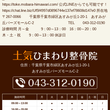
https://toke.mobara-himawari.com/ 公式LINEからでも可能です！
https://chat.line.biz/Uf5f4997d0896744e137ef78608d147e0 所在地
〒267-0066 千葉県千葉市緑区あすみが丘1-20-1 あすみが
丘バーズモールC-2 TEL 043-312-0190
診療時間 月～金 9：00～13：00 16：00～20：00
木・土・祝 9：00～13：00 休診日
住所：千葉県千葉市緑区あすみが丘1-20-1
あすみが丘バーズモールC-2
施術時間
月
火
水
木
金
土・祝
日
09:00～13:00
●
●
●
●
●
●
/
16:00～20:00
●
●
●
/
●
/
/