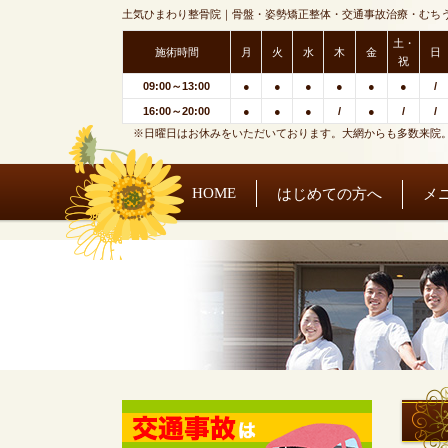
土気ひまわり整骨院｜骨盤・姿勢矯正整体・交通事故治療・むち
土・
施術時間
月
火
水
木
金
日
祝
09:00～13:00
●
●
●
●
●
●
/
16:00～20:00
●
●
●
/
●
/
/
※日曜日はお休みをいただいております。大網からも多数来院
HOME
はじめての方へ
メ