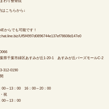
まわり整骨院
約はこちらから↓
INEからでも可能です！
//chat.line.biz/Uf5f4997d0896744e137ef78608d147e0
0066
県千葉市緑区あすみが丘1-20-1 あすみが丘バー
312-0190
間
金
0～13：00 16：00～20：00
・祝
0～13：00