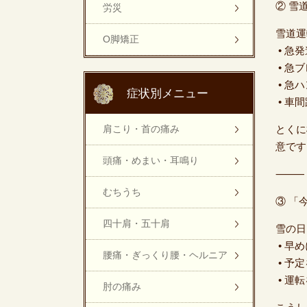
② 雪
労災
雪道運
O脚矯正
• 急
• 急
• 急
症状別メニュー
• 車
肩こり・首の痛み
とくに
意です
頭痛・めまい・耳鳴り
⸻
むちうち
③ 「
四十肩・五十肩
雪の日
• 早
腰痛・ぎっくり腰・ヘルニア
• 予
• 運
肘の痛み