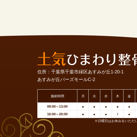
住所：千葉県千葉市緑区あすみが丘1-20-1
あすみが丘バーズモールC-2
施術時間
月
火
水
木
金
09:00～13:00
●
●
●
●
●
16:00～20:00
●
●
●
/
●
※日曜日はお休みをいただ