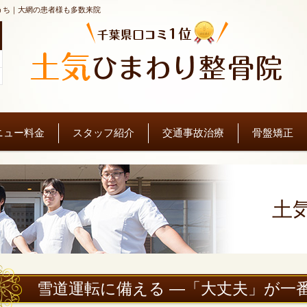
うち｜大網の患者様も多数来院
。
ニュー料金
スタッフ紹介
交通事故治療
骨盤矯正
土
雪道運転に備える ―「大丈夫」が一