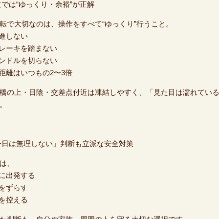
道では“ゆっくり・余裕”が正解
転で大切なのは、操作をすべて“ゆっくり”行うこと。
発進しない
ブレーキを踏まない
ハンドルを切らない
間距離はいつもの2〜3倍
橋の上・日陰・交差点付近は凍結しやすく、「見た目は濡れてい
。
今日は無理しない」判断も立派な安全対策
は、
めに出発する
定をずらす
転を控える