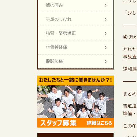
こうし
膝の痛み
「少し
手足のしびれ
⸻
猫背・姿勢矯正
④ 万
坐骨神経痛
どれだ
事故直
股関節痛
違和感
⸻
まとめ
雪道運
準備・
この冬