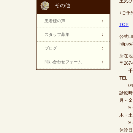
土気ひ
その他
↓ご予
患者様の声
TOP
スタッフ募集
公式L
https:
ブログ
所在地
問い合わせフォーム
〒267-
千葉
TEL
043-
診療時
月～
9：0
木・土
9：0
休診日