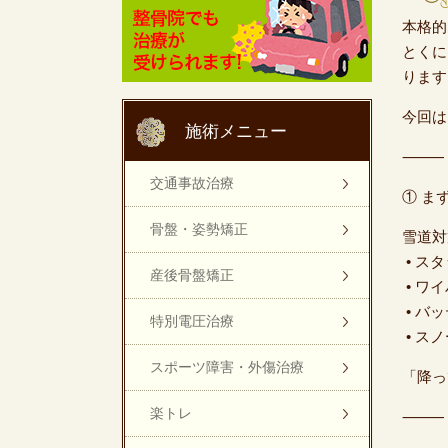
本格的
とくに
ります
今回は
施術メニュー
⸻
交通事故治療
① ま
骨盤・姿勢矯正
雪道対
• ス
産後骨盤矯正
• ワ
• バ
特別電圧治療
• ス
スポーツ障害・外傷治療
「降っ
楽トレ
⸻