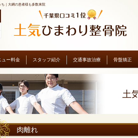
うち｜大網の患者様も多数来院
。
ニュー料金
スタッフ紹介
交通事故治療
骨盤矯正
土
肉離れ