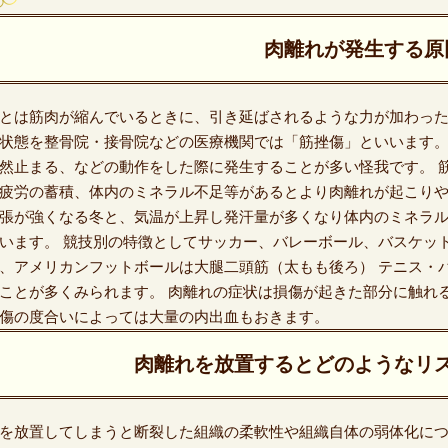
肉離れが発生する原
とは筋肉が縮んでいるときに、引き延ばされるような力が加わった
状態を整骨院・接骨院などの医療機関では「筋挫傷」といいます。
​突然止まる、などの動作をした際に発生することが多い怪我です。
疲労の蓄積、体内のミネラル不足等があるとより肉離れが起こりや
張が強くなる冬と、気温が上昇し発汗量が多くなり体内のミネラ
います。 競技別の特徴としてサッカー、バレーボール、バスケット
、アメリカンフットボールは大腿二頭筋（太もも後ろ） テニス・
ことが多くみられます。 肉離れの症状は損傷が起きた部分に触れ
傷の度合いによっては大量の内出血もおきます。
肉離れを放置するとどのようなリ
を放置してしまうと断裂した組織の柔軟性や組織自体の弱体化に