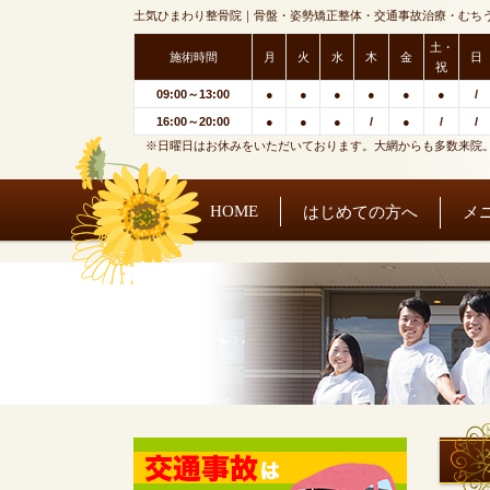
土気ひまわり整骨院｜骨盤・姿勢矯正整体・交通事故治療・むち
土・
施術時間
月
火
水
木
金
日
祝
09:00～13:00
●
●
●
●
●
●
/
16:00～20:00
●
●
●
/
●
/
/
※日曜日はお休みをいただいております。大網からも多数来院
HOME
はじめての方へ
メ