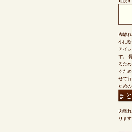
通院す
肉離れ
小に断
アイシ
す。 
るため
るため
せて行
ための
ま
肉離れ
ります