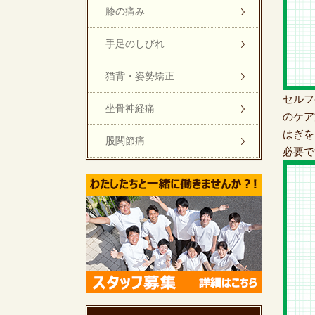
膝の痛み
手足のしびれ
猫背・姿勢矯正
セルフ
坐骨神経痛
のケア
はぎを
股関節痛
必要で