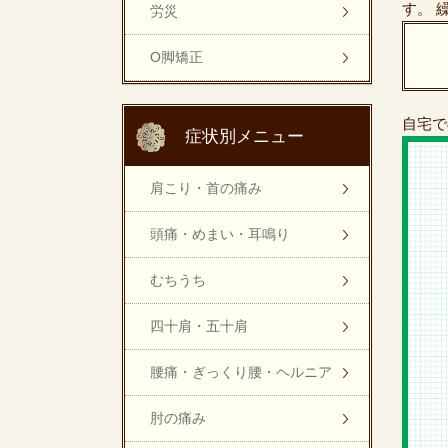
す。 
労災
O脚矯正
自宅で
症状別メニュー
肩こり・首の痛み
頭痛・めまい・耳鳴り
むちうち
四十肩・五十肩
腰痛・ぎっくり腰・ヘルニア
肘の痛み