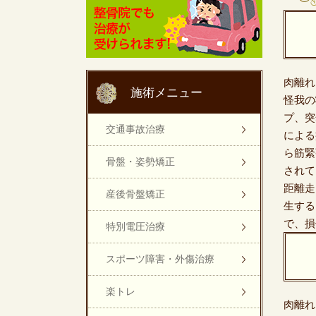
肉離れ
施術メニュー
怪我の
プ​、
交通事故治療
による
ら筋緊
骨盤・姿勢矯正
されて
距離走
産後骨盤矯正
生する
で、損
特別電圧治療
スポーツ障害・外傷治療
楽トレ
肉離れ