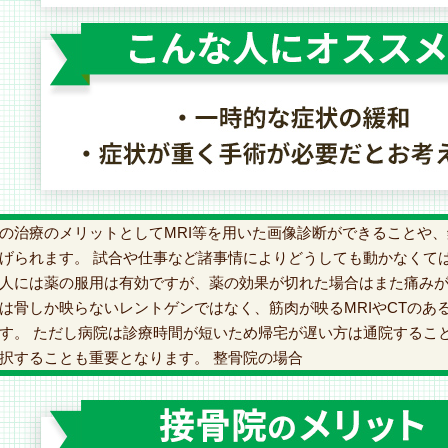
の治療のメリットとしてMRI等を用いた画像診断ができることや
げられます。 試合や仕事など諸事情によりどうしても動かなくて
人には薬の服用は有効ですが、薬の効果が切れた場合はまた痛みが
は骨しか映らないレントゲンではなく、筋肉が映るMRIやCTのあ
す。 ただし病院は診療時間が短いため帰宅が遅い方は通院するこ
択することも重要となります。 整骨院の場合