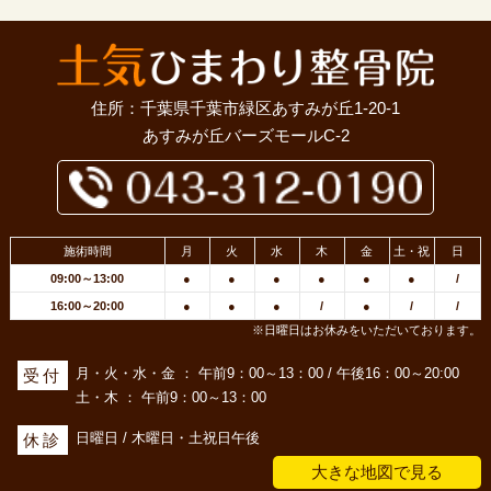
住所：千葉県千葉市緑区あすみが丘1-20-1
あすみが丘バーズモールC-2
施術時間
月
火
水
木
金
土・祝
日
09:00～13:00
●
●
●
●
●
●
/
16:00～20:00
●
●
●
/
●
/
/
※日曜日はお休みをいただいております。
月・火・水・金 ： 午前9：00～13：00 / 午後16：00～20:00
受付
土・木 ： 午前9：00～13：00
日曜日 / 木曜日・土祝日午後
休診
大きな地図で見る